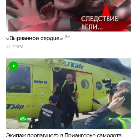
16+
«Вырванное сердце»
72678
Экипаж пропавшего в Приангерье самолета