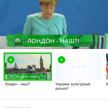
Загрузка
:
1.50%
/
Наст
Лондон – наш?!
Украина: культурный
Б
раскол?