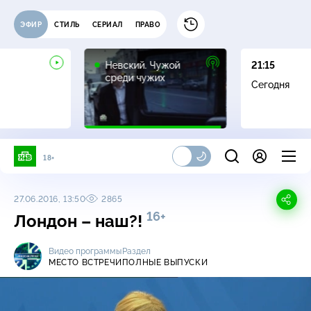
ЭФИР
СТИЛЬ
СЕРИАЛ
ПРАВО
16+
Невский. Чужой
21:15
среди чужих
Сегодня
18+
27.06.2016, 13:50
2865
16+
Лондон – наш?!
Видео программы
Раздел
МЕСТО ВСТРЕЧИ
ПОЛНЫЕ ВЫПУСКИ