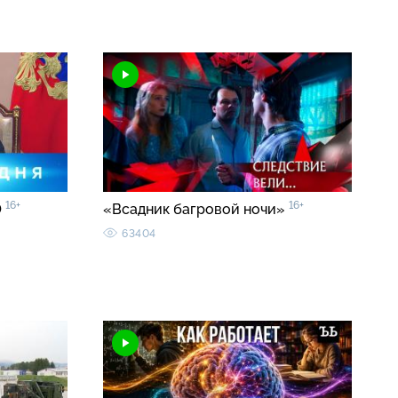
16+
16+
0
«Всадник багровой ночи»
63404