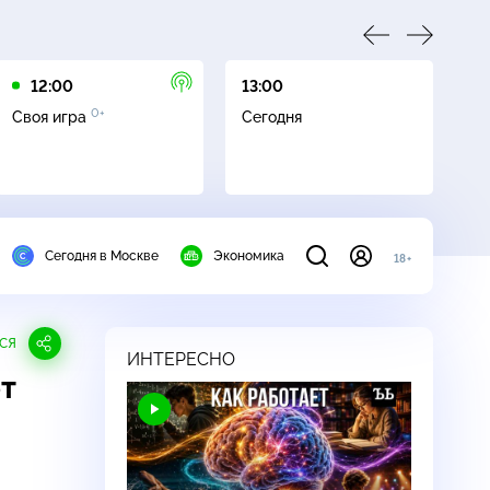
12:00
13:00
13
0+
Своя игра
Сегодня
Сл
Сегодня в Москве
Экономика
18+
СЯ
ИНТЕРЕСНО
т