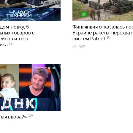
дом-лодку, 5
Финляндия отказалась по
ьных товаров с
Украине ракеты-перехват
16+
ейсов и тест
систем Patriot
12+
лита
997
16+
ная вдова?»