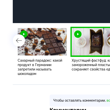
объем
Сахарный парадокс: какой
Хрустящий фастфуд: к
га
продукт в Германии
замороженный пласты
запретили называть
сохраняет свойства е
шоколадом
Чтобы оставлять комментарии,
в
Комментарии