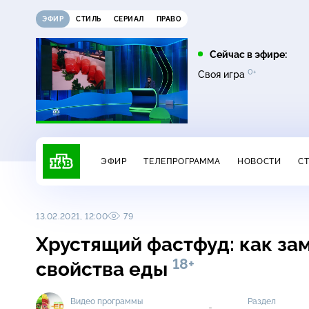
ЭФИР
СТИЛЬ
СЕРИАЛ
ПРАВО
08:00
09:00
Сейчас в эфире:
16+
12+
0+
0+
Чудо техники
Дачный ответ
Своя игра
ЭФИР
ТЕЛЕПРОГРАММА
НОВОСТИ
С
13.02.2021, 12:00
79
Хрустящий фастфуд: как з
18+
свойства еды
Видео программы
Раздел