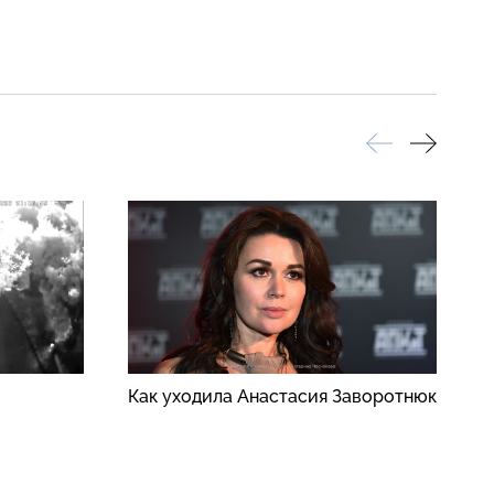
Как уходила Анастасия Заворотнюк
Р
у