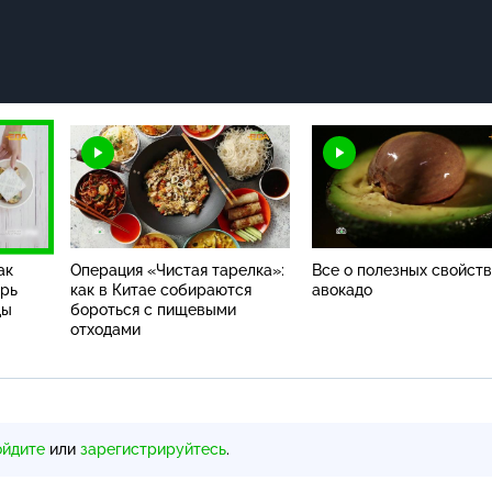
ак
Операция «Чистая тарелка»:
Все о полезных свойст
рь
как в Китае собираются
авокадо
ды
бороться с пищевыми
отходами
ойдите
или
зарегистрируйтесь
.