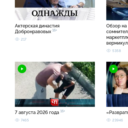
Актерская династия
Обзор на 
16+
Добронравовых
сомнител
маркетпл
217
вермику
5358
16+
7 августа 2026 года
«Разврат
7465
23946