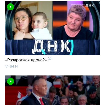
16+
«Развратная вдова?»
19324