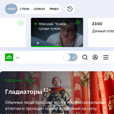
ЭФИР
СТИЛЬ
СЕРИАЛ
ПРАВО
16+
Невский. Чужой
23:00
среди чужих
Дачный отв
18+
ПЕРЕДАЧИ
ШОУ
12+
Гладиаторы
Обычные люди бросают вызов профессиональным
атлетам и проходят серию испытаний на силу,