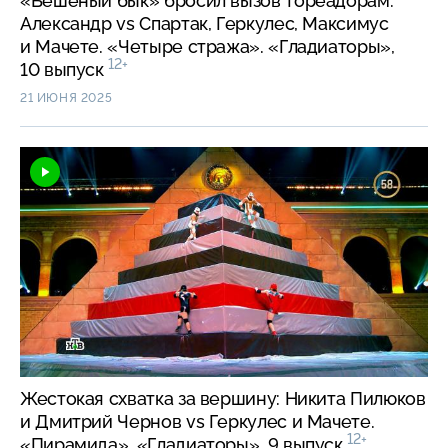
«Бешеный бык» бросил вызов тореадорам:
Александр vs Спартак, Геркулес, Максимус
и Мачете. «Четыре стража». «Гладиаторы»,
12+
10 выпуск
21 ИЮНЯ 2025
Жестокая схватка за вершину: Никита Пилюков
и Дмитрий Чернов vs Геркулес и Мачете.
12+
«Пирамида». «Гладиаторы», 9 выпуск