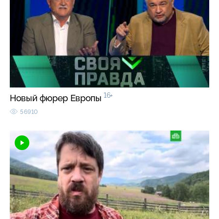
16+
Новый фюрер Европы
56910