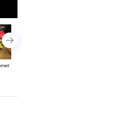
ечит
Ипотека или аренда?
Пластическая хирургия: 
против