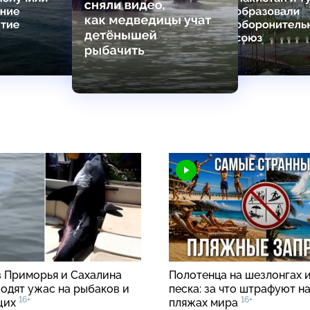
в Приморья и Сахалина
Полотенца на шезлонгах и
водят ужас на рыбаков и
песка: за что штрафуют н
16+
16+
щих
пляжах мира