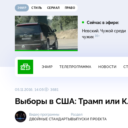
ЭФИР
СТИЛЬ
СЕРИАЛ
ПРАВО
10:25
11:00
Сейчас в эфире:
16+
ЧП
ДНК
Невский. Чужой среди
16+
чужих
ЭФИР
ТЕЛЕПРОГРАММА
НОВОСТИ
С
05.11.2016, 14:05
3681
Выборы в США: Трамп или 
Видео программы
Раздел
ДВОЙНЫЕ СТАНДАРТЫ
ВЫПУСКИ ПРОЕКТА