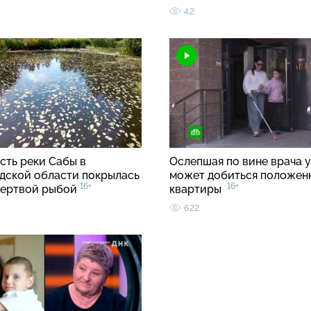
42
сть реки Сабы в
Ослепшая по вине врача 
дской области покрылась
может добиться положен
16+
16+
мертвой рыбой
квартиры
622