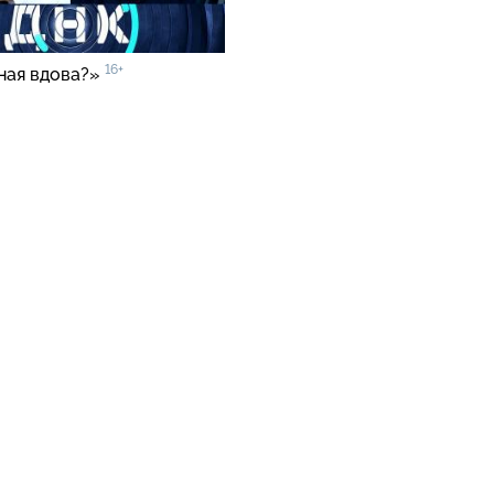
16+
ная вдова?»