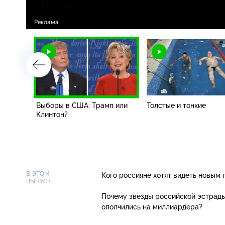
отив
Выборы в США: Трамп или
Толстые и тонкие
Клинтон?
В ЭТОМ
Кого россияне хотят видеть новым
ВЫПУСКЕ:
Почему звезды российской эстрады
ополчились на миллиардера?