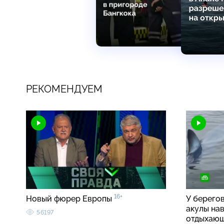
РЕКОМЕНДУЕМ
16+
Новый фюрер Европы
У берего
акулы на
56197
отдыхаю