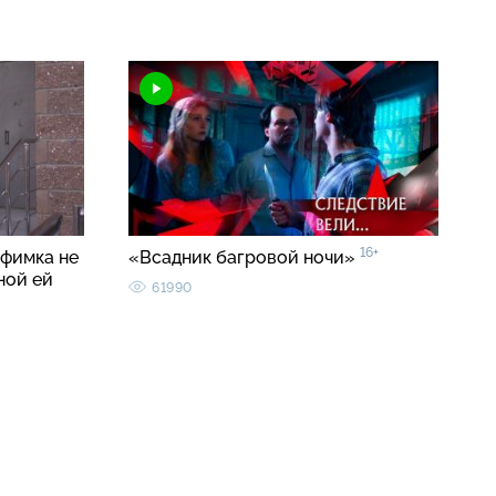
16+
уфимка не
«Всадник багровой ночи»
ной ей
61990