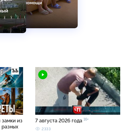
16+
 замки из
7 августа 2026 года
а разных
2333