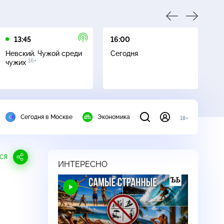
13:45
16:00
17
Невский. Чужой среди
Сегодня
Не
16+
чужих
ч
Сегодня в Москве
Экономика
18+
СЯ
ИНТЕРЕСНО