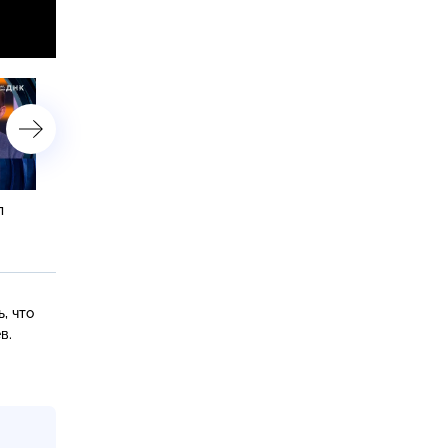
л
«Внезапный внук?»
«Растеряла 10 детей?»
, что
в.