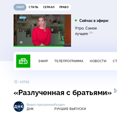
ЭФИР
СТИЛЬ
СЕРИАЛ
ПРАВО
21:15
21:30
Сейчас в эфире:
6+
ди
Сегодня
Неизвестная Россия
Утро. Самое
16+
лучшее
ЭФИР
ТЕЛЕПРОГРАММА
НОВОСТИ
С
40762
1
«Разлученная с братьями»
Видео программы
Раздел
ДНК
ЛУЧШИЕ ВЫПУСКИ