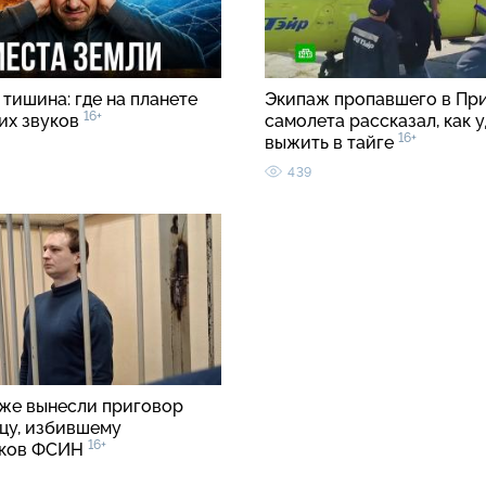
тишина: где на планете
Экипаж пропавшего в Пр
16+
ких звуков
самолета рассказал, как 
16+
выжить в тайге
439
же вынесли приговор
цу, избившему
16+
иков ФСИН