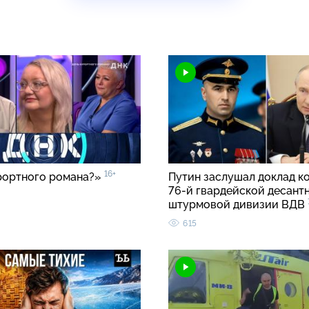
16+
рортного романа?»
Путин заслушал доклад к
76-й гвардейской десант
штурмовой дивизии ВДВ
615