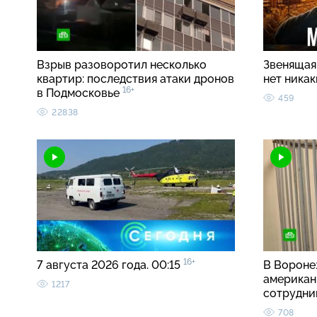
Взрыв разоворотил несколько
Звенящая 
квартир: последствия атаки дронов
нет ника
16+
в Подмосковье
459
22838
16+
7 августа 2026 года. 00:15
В Вороне
американ
1217
сотрудн
708