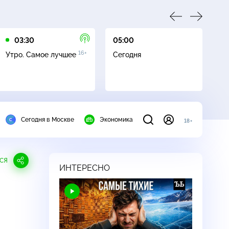
03:30
05:00
05
16+
Утро. Самое лучшее
Сегодня
Ле
Сегодня в Москве
Экономика
18+
СЯ
ИНТЕРЕСНО