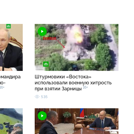
омандира
Штурмовики «Востока»
но-
использовали военную хитрость
16+
16+
при взятии Зарницы
535