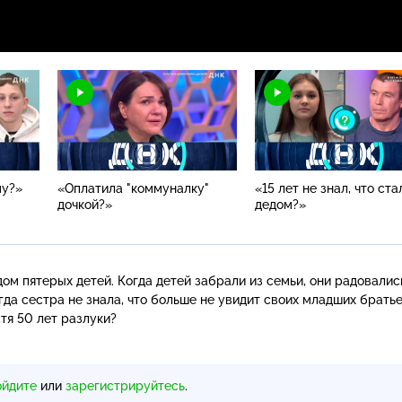
му?»
«Оплатила "коммуналку"
«15 лет не знал, что ста
дочкой?»
дедом?»
ом пятерых детей. Когда детей забрали из семьи, они радовались
гда сестра не знала, что больше не увидит своих младших братье
тя 50 лет разлуки?
ойдите
или
зарегистрируйтесь
.