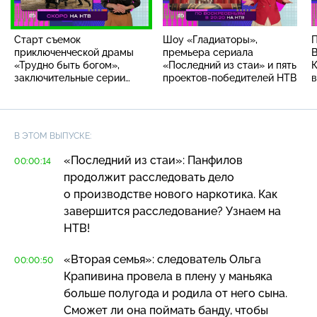
Старт съемок
Шоу «Гладиаторы»,
П
приключенческой драмы
премьера сериала
В
«Трудно быть богом»,
«Последний из стаи» и пять
К
заключительные серии
проектов-победителей НТВ
в
«Последнего из стаи» и VI
н
Семейный
образовательный форум
Леонида Агутина
В ЭТОМ ВЫПУСКЕ:
«Последний из стаи»: Панфилов
00:00:14
продолжит расследовать дело
о производстве нового наркотика. Как
завершится расследование? Узнаем на
НТВ!
«Вторая семья»: следователь Ольга
00:00:50
Крапивина провела в плену у маньяка
больше полугода и родила от него сына.
Сможет ли она поймать банду, чтобы