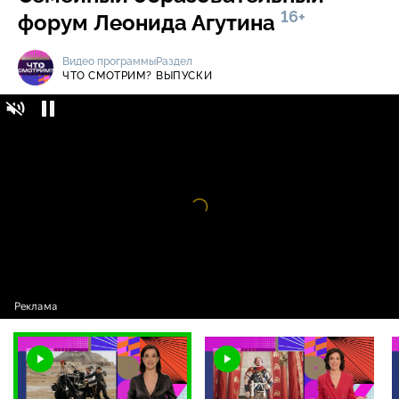
16+
форум Леонида Агутина
Видео программы
Раздел
ЧТО СМОТРИМ?
ВЫПУСКИ
Что смотрим? / Выпуски / Старт съемок
16+
приключенческой драмы «Трудно быть
богом», заключительные серии
«Последнего из стаи» и VI Семейный
образовательный форум Леонида Агутина
Видео
проигрыватель
загружается.