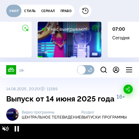
ЭФИР
СТИЛЬ
СЕРИАЛ
ПРАВО
12+
У нас выигрывают!
07:00
Сегодня
18+
14.06.2025, 20:20
11389
16+
Выпуск от 14 июня 2025 года
Видео программы
Раздел
ЦЕНТРАЛЬНОЕ ТЕЛЕВИДЕНИЕ
ВЫПУСКИ ПРОГРАММЫ
Центральное телевидение / Выпуски
16+