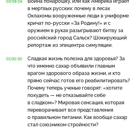
Война понарошку, или как Америка играет
00:58:04
в мертвых русских: почему в лесах
Оклахомы вооруженные люди в униформе
кричат
по-русски
«За Родину!» и с
оружием в руках разыгрывают битву за
российский город Сальск? Шокирующий
репортаж из эпицентра симуляции.
Сладкая жизнь полезна для здоровья? За
01:00:30
что именно сахар объявили главным
врагом здорового образа жизни, и кто
прямо сейчас готов его реабилитировать?
Почему теперь ученые говорят: «хотите
похудеть — не отказывайте себе
в сладком»? Мировая сенсация, которая
переворачивает все представления
о правильном питании. Как вообще сахар
стал союзником стройности?