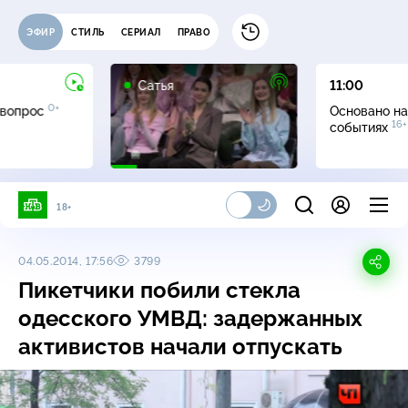
ЭФИР
СТИЛЬ
СЕРИАЛ
ПРАВО
16+
Сатья
11:00
0+
 вопрос
Основано на
16+
событиях
18+
04.05.2014, 17:56
3799
Пикетчики побили стекла
одесского УМВД: задержанных
активистов начали отпускать