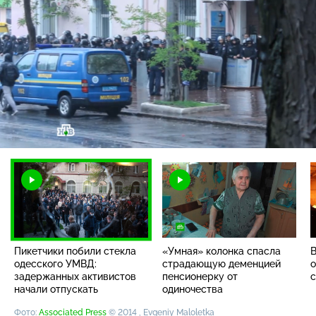
Загрузка
:
93.96%
/
Наст
Пикетчики побили стекла
«Умная» колонка спасла
В
одесского УМВД:
страдающую деменцией
о
задержанных активистов
пенсионерку от
с
начали отпускать
одиночества
Фото:
Associated Press
© 2014 , Evgeniy Maloletka