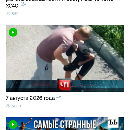
16+
XC40
559
16+
7 августа 2026 года
5053