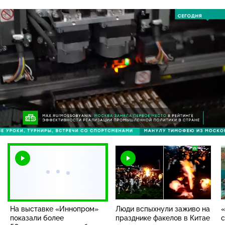
Загрузка
:
27.08%
/
Наст
На выставке «Иннопром»
Люди вспыхнули заживо на
«
показали более
празднике факелов в Китае