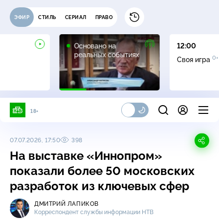
ЭФИР
СТИЛЬ
СЕРИАЛ
ПРАВО
16+
Основано на
12:00
реальных событиях
0+
Своя игра
18+
07.07.2026, 17:50
398
На выставке «Иннопром»
показали более 50 московских
разработок из ключевых сфер
ДМИТРИЙ ЛАПИКОВ
Корреспондент службы информации НТВ