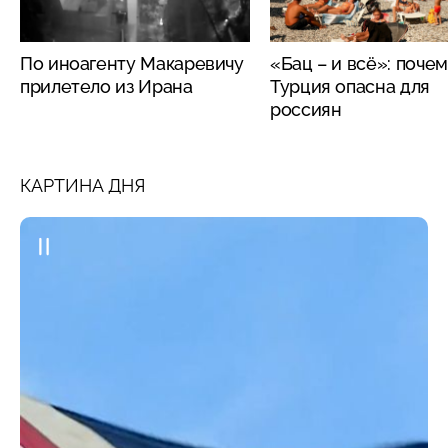
По иноагенту Макаревичу
«Бац – и всё»: поче
прилетело из Ирана
Турция опасна для
россиян
КАРТИНА ДНЯ