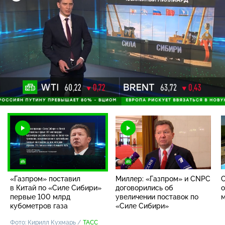
Загрузка
:
100.00%
/
Наст
«Газпром» поставил
Миллер: «Газпром» и CNPC
С
в Китай по «Силе Сибири»
договорились об
о
первые 100 млрд
увеличении поставок по
кубометров газа
«Силе Сибири»
Фото: Кирилл Кухмарь /
ТАСС