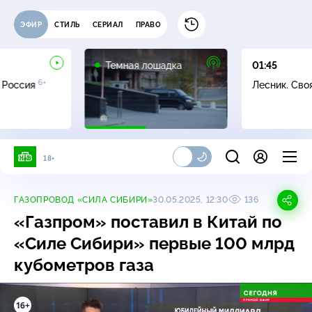
ЭФИР
СТИЛЬ
СЕРИАЛ
ПРАВО
16+
Темная лошадка
01:45
6+
 Россия
Лесник. Сво
18+
ГАЗОПРОВОД «СИЛА СИБИРИ»
30.05.2025, 12:30
136
«Газпром» поставил в Китай по
«Силе Сибири» первые 100 млрд
кубометров газа
16+