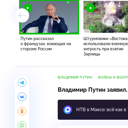
Путин рассказал
Штурмовики «Востока
о французах, воюющих на
использовали военну
стороне России
хитрость при взятии
Зарницы
ВЛАДИМИР ПУТИН
ВОЙНЫ И ВОО
Владимир Путин заявил,
НТВ в Максе: всё как в