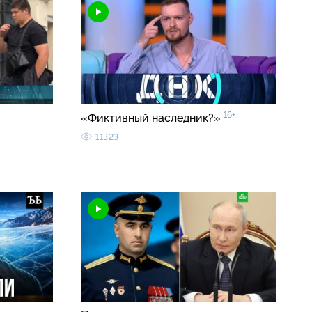
16+
«Фиктивный наследник?»
11323