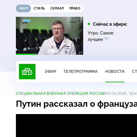
ЭФИР
СТИЛЬ
СЕРИАЛ
ПРАВО
21:15
21:30
Сейчас в эфире:
6+
ди
Сегодня
Неизвестная Россия
Утро. Самое
16+
лучшее
ЭФИР
ТЕЛЕПРОГРАММА
НОВОСТИ
С
СПЕЦИАЛЬНАЯ ВОЕННАЯ ОПЕРАЦИЯ РОССИИ
30.04.2025, 18:4
Путин рассказал о француз
Путин рассказал о французах, во
16+