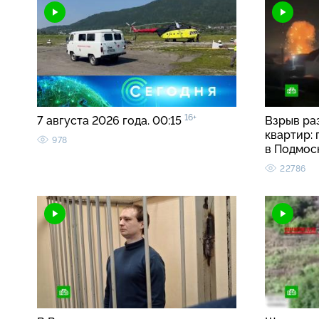
16+
7 августа 2026 года. 00:15
Взрыв ра
квартир:
978
в Подмос
22786