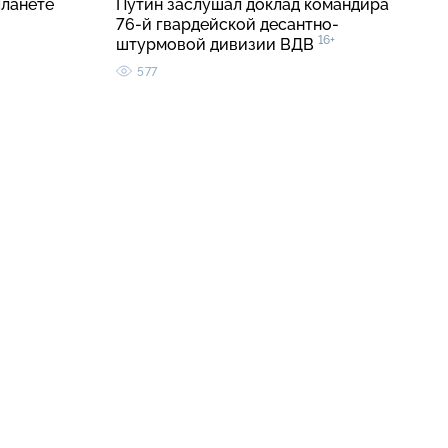
планете
Путин заслушал доклад командира
76-й гвардейской десантно-
16+
штурмовой дивизии ВДВ
577