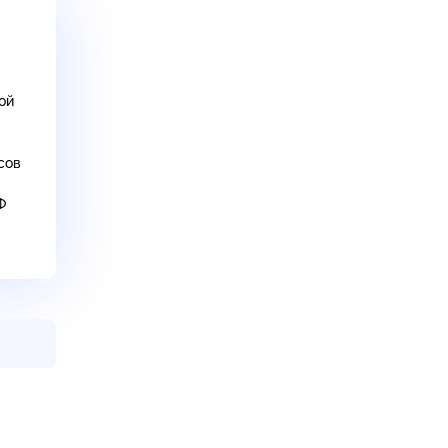
ой
сов
Ф