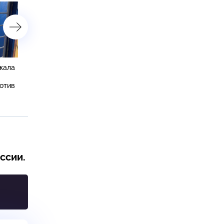
жала
Более 600 украинских БПЛА
СК: жертвами вторжени
уничтожены за вечер и ночь
ВСУ в Курскую область
ротив
стали 640 мирных жител
ссии.