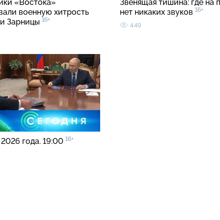
ки «Востока»
Звенящая тишина: где на 
16+
вали военную хитрость
нет никаких звуков
16+
ии Зарницы
449
16+
 2026 года. 19:00