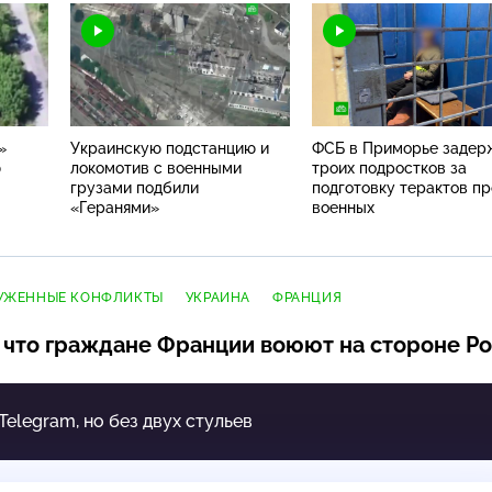
»
Украинскую подстанцию и
ФСБ в Приморье задер
ю
локомотив с военными
троих подростков за
грузами подбили
подготовку терактов п
«Геранями»
военных
РУЖЕННЫЕ КОНФЛИКТЫ
УКРАИНА
ФРАНЦИЯ
 что граждане Франции воюют на стороне Ро
 Telegram, но без двух стульев