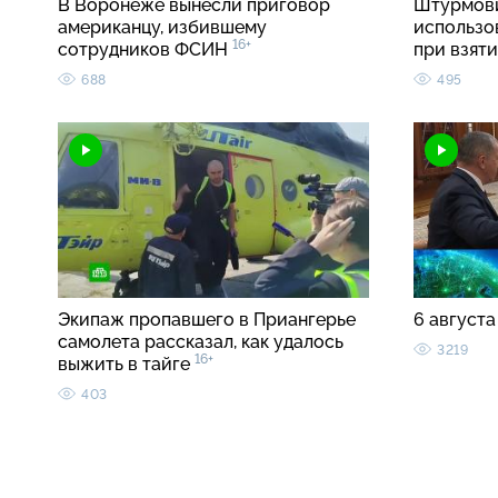
В Воронеже вынесли приговор
Штурмови
американцу, избившему
использо
16+
сотрудников ФСИН
при взят
688
495
Экипаж пропавшего в Приангерье
6 августа
самолета рассказал, как удалось
3219
16+
выжить в тайге
403