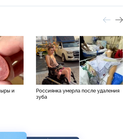
сыры и
Россиянка умерла после удаления
Н
зуба
д