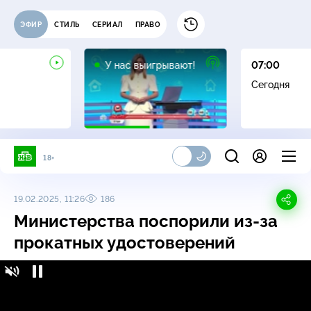
ЭФИР
СТИЛЬ
СЕРИАЛ
ПРАВО
12+
У нас выигрывают!
07:00
Сегодня
18+
19.02.2025, 11:26
186
Министерства поспорили
из-за
прокатных удостоверений
Министерства поспорили
из-за
прокатных
16+
удостоверений