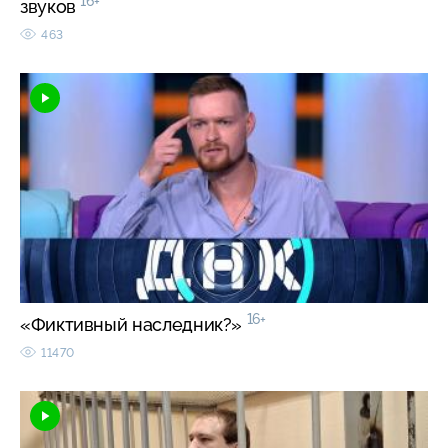
16+
звуков
463
16+
«Фиктивный наследник?»
11470