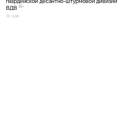
гвардейской десантно-штурмовой дивизии
16+
ВДВ
638