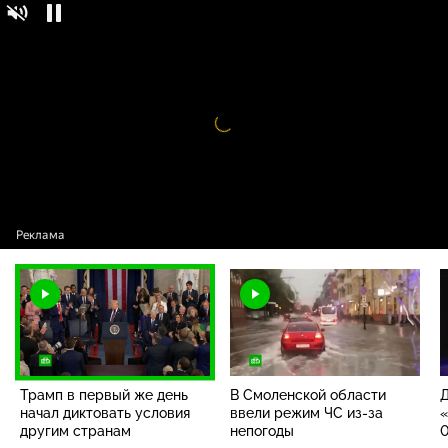
Трамп в первый же день начал диктовать
16+
условия другим странам
Видео
проигрыватель
загружается.
Трамп в первый же день
В Смоленской области
начал диктовать условия
ввели режим ЧС из-за
«
другим странам
непогоды
0