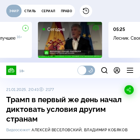
ЭФИР
СТИЛЬ
СЕРИАЛ
ПРАВО
Сегодня
05:25
16+
 лучшее
Лесник. Сво
18+
21.01.2025, 20:41
2177
Трамп в первый же день начал
диктовать условия другим
странам
Видеосюжет:
АЛЕКСЕЙ ВЕСЕЛОВСКИЙ,
ВЛАДИМИР КОБЯКОВ