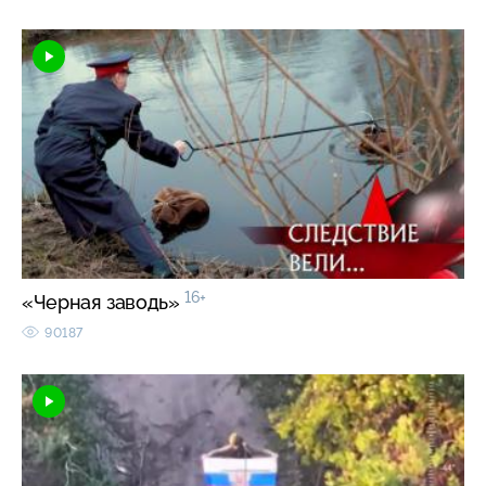
16+
«Черная заводь»
90187