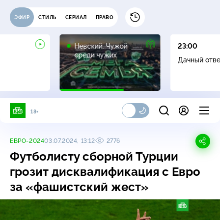
ЭФИР
СТИЛЬ
СЕРИАЛ
ПРАВО
16+
Невский. Чужой
23:00
среди чужих
Дачный отв
18+
ЕВРО-2024
03.07.2024, 13:12
2776
Футболисту сборной Турции
грозит дисквалификация с Евро
за «фашистский жест»