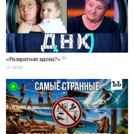
16+
«Развратная вдова?»
19392