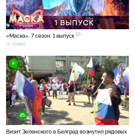
12+
«Маска». 7 сезон. 1 выпуск
512835
Визит Зеленского в Белград возмутил рядовых