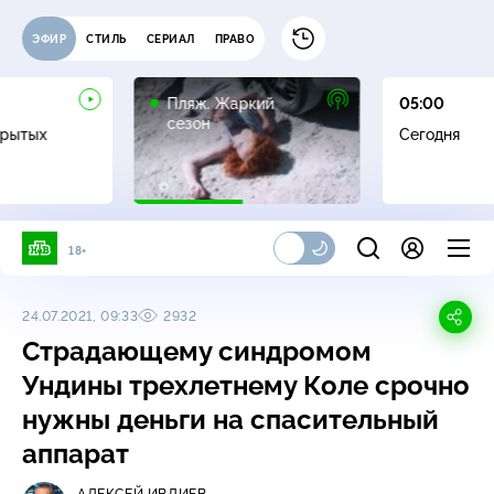
ЭФИР
СТИЛЬ
СЕРИАЛ
ПРАВО
16+
Пляж. Жаркий
05:00
сезон
крытых
Сегодня
18+
24.07.2021, 09:33
2932
Страдающему синдромом
Ундины трехлетнему Коле срочно
нужны деньги на спасительный
аппарат
АЛЕКСЕЙ ИВЛИЕВ