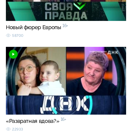
16+
Новый фюрер Европы
58700
16+
«Развратная вдова?»
22933