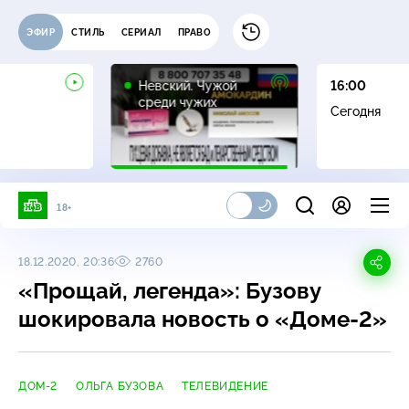
ЭФИР
СТИЛЬ
СЕРИАЛ
ПРАВО
16+
Невский. Чужой
16:00
среди чужих
Сегодня
18+
18.12.2020, 20:36
2760
«Прощай, легенда»: Бузову
шокировала новость о
«Доме-2»
ДОМ-2
ОЛЬГА БУЗОВА
ТЕЛЕВИДЕНИЕ