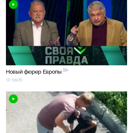
16+
Новый фюрер Европы
56175