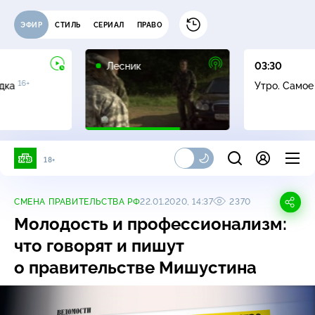
ЭФИР
СТИЛЬ
СЕРИАЛ
ПРАВО
16+
Лесник
03:30
16+
адка
Утро. Само
18+
СМЕНА ПРАВИТЕЛЬСТВА РФ
22.01.2020, 14:37
2370
Молодость и профессионализм:
что говорят и пишут
о правительстве Мишустина