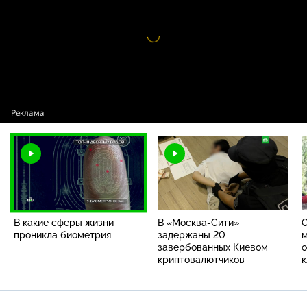
Видео
проигрыватель
загружается.
В какие сферы жизни
В «Москва-Сити»
О
проникла биометрия
задержаны 20
м
завербованных Киевом
о
криптовалютчиков