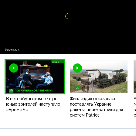
Видео
проигрыватель
загружается.
В петербургском театре
Финляндия отказалась
юных зрителей наступило
поставлять Украине
г
«Время Ч»
ракеты-перехватчики для
систем Patriot