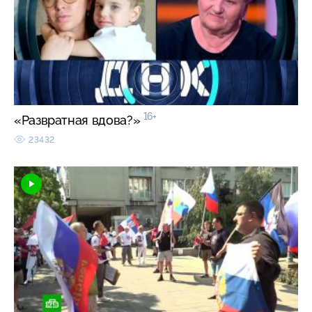
16+
«Развратная вдова?»
23432