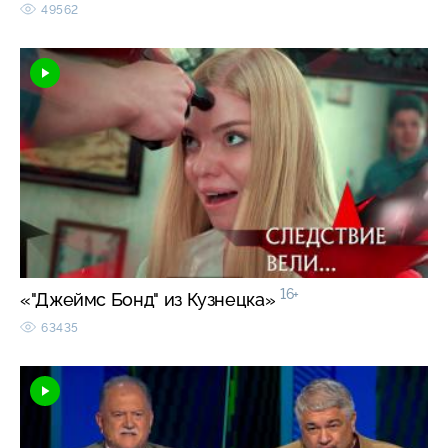
49562
16+
«"Джеймс Бонд" из Кузнецка»
63435