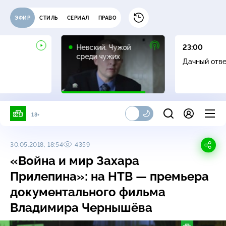
ЭФИР
СТИЛЬ
СЕРИАЛ
ПРАВО
16+
Невский. Чужой
23:00
среди чужих
Дачный отв
18+
30.05.2018, 18:54
4359
«Война и мир Захара
Прилепина»: на НТВ — премьера
документального фильма
Владимира Чернышёва