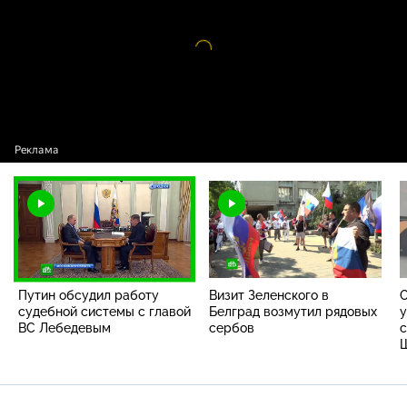
Видео
проигрыватель
загружается.
Путин обсудил работу
Визит Зеленского в
судебной системы с главой
Белград возмутил рядовых
у
ВС Лебедевым
сербов
с