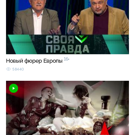
16+
Новый фюрер Европы
58440