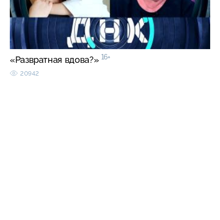
16+
«Развратная вдова?»
20942