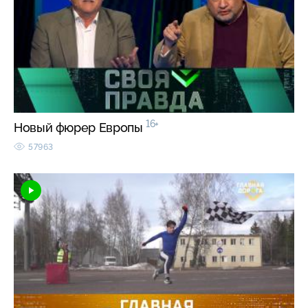
16+
Новый фюрер Европы
57963