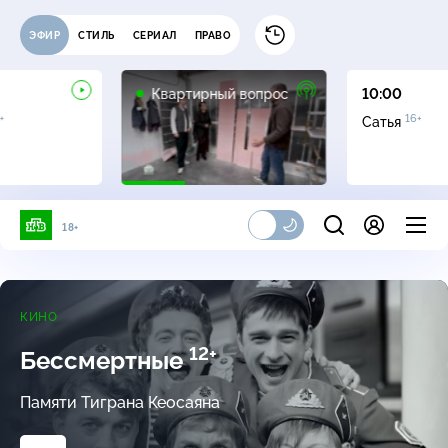
ЭФИР
СТИЛЬ
СЕРИАЛ
ПРАВО
0+
Квартирный вопрос
10:00
+
16+
Сатья
18+
КИНО
12+
Бессмертные
Памяти Тиграна Кеосаяна